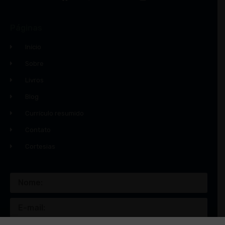
Páginas
Início
Sobre
Livros
Blog
Currículo resumido
Contato
Cortesias