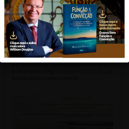
serviço de fazer Justiça.
O juiz, isoladamente, nada ou quase nada faz: o
Poder Judiciário funciona através do esforço
coordenado e conjunto de seus diversos
colaboradores.
QUEM QUISER FAZER IGUAL OU MELHOR,
recomendo o livro INOVAÇÃO NA GESTÃO
PÚBLICA, que eu e minha Diretora de Secretaria,
Dra. Luciana Elmor, iremos publicar em breve. Até
lá, recomendo o blog
CRIATIVIDADE E GESTÃO
, no
qual ela escreve periodicamente.