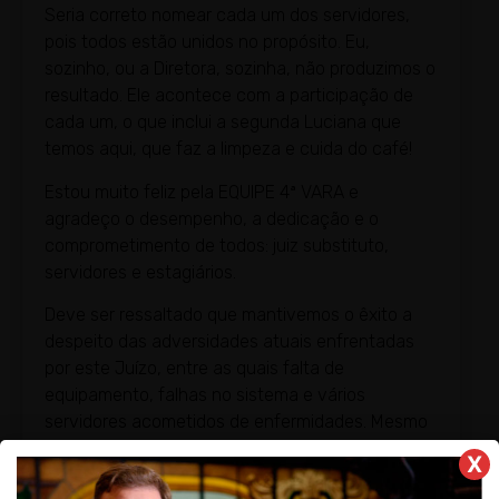
Seria correto nomear cada um dos servidores,
pois todos estão unidos no propósito. Eu,
sozinho, ou a Diretora, sozinha, não produzimos o
resultado. Ele acontece com a participação de
cada um, o que inclui a segunda Luciana que
temos aqui, que faz a limpeza e cuida do café!
Estou muito feliz pela EQUIPE 4ª VARA e
agradeço o desempenho, a dedicação e o
comprometimento de todos: juiz substituto,
servidores e estagiários.
Deve ser ressaltado que mantivemos o êxito a
despeito das adversidades atuais enfrentadas
por este Juízo, entre as quais falta de
equipamento, falhas no sistema e vários
servidores acometidos de enfermidades. Mesmo
assim, a equipe soube se unir para que os
X
trabalhos fossem feitos com esmero e amor ao