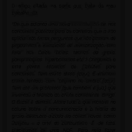
O artigo citado, na parte que trata do meu
trabalho, diz:
“De que adianta uma nova
Constituição
se, nos
concursos públicos para as carreiras que a irão
aplicar, são feitas perguntas que não passam de
pegadinhas e exercícios de memorização, sem
falar nos Caios, Tícios, teorias da graxa,
pamprincípios, hiperbolismos etc.? Chegamos a
este ponto: técnicas de [‘’chutes para
concursos. Tem muito disso (aqui). E ensinam
crime tentado com ‘beijinho no ombro’ (aqui).
Tem até um professor (que também é juiz) que
inventou a técnica do chute consciente. Bingo.
O Brasil é demais. Afora tudo o que mostrei na
coluna sobre a concursocracia e a teoria da
graxa, descubro a cada dia coisas novas, como
Jusjitsu – a arte do concurseiro. É, de fato,
precisamos de uma NCF… Para nela fazer