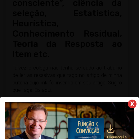
consciente”, ciência da
seleção, Estatística,
Heurística,
Conhecimento Residual,
Teoria da Resposta ao
Item etc.
Talvez o colega não tenha se dado ao trabalho
de ler as ressalvas que faço no artigo de minha
autoria cujo link foi inserido em seu artigo. Sugiro
que faça. Eis aqui:
“Antes de começar, é importante fazer
X
algumas
ressalvas
. A atitude correta diante de
uma questão que não se sabe não é a tensão, o
nervosismo, o desespero ou coisa semelhante.
A primeira atitude é se prometer sinceramente