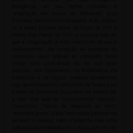
Inteligência, em seu melhor conceito, é
“adaptação em busca da felicidade” (Luiz
Machado, neurocientista brasileiro). Aliás, atribui-
se a Albert Einstein, Nobel da Física de 1921 e
Prêmio Max Planck de 1929, a preciosa lição de
que a “
imaginação é mais importante do que o
conhecimento
”. Na condição de professor de
concursos, devo ensinar ao candidato como
chutar com consciência. Eu sei que esse
exercício tem fundamento na Matemática, na
Estatística e na Lógica, matérias acadêmicas
cujo aprofundamento seria perda de tempo para
o aluno de concursos. Eu poderia até mesmo dar
a eles uma aula de “
conhecimento residual
”,
“
heurística
”, “
Teoria de Resposta ao Item
”,
“
educated guess
”, o que faria muitas pessoas me
acharem o máximo, sábio, inteligente, mas acho
que seria uma maldade com o aluno, pois ele não