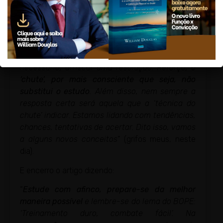
que vai
estudar mais
para não passar tão
facilmente por essa situação na próxima prova.
O
‘chute’ não é uma ciência exata e não
substitui a preparação
, é apenas uma
alternativa para, na falta do conhecimento
necessário, arriscar uma resolução. Reforço,
o
‘chute’, por mais consciente que seja, não
substitui o estudo
. Além disso, nem sempre a
resposta certa será aquela que a ‘técnica do
chute’ indicar. Estamos lidando com tendências,
chances, tentativas de acertar. Dito isso, vamos
a alguns novos conceitos”
(grifos meus, neste
dia).
E encerro o artigo dizendo:
“
Estude com afinco, prepare-se da melhor
maneira possível
e lembre-se do lema do BOPE:
‘Treinamento duro, combate fácil’. Na