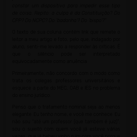
constar um dispositivo para impedir esse tipo
de coisa. Repito: a culpa é da Constituição? Do
CPP? Do NCPC? Do ‘badanha’? Do ‘bispo’?”
O texto de sua coluna contém link que remete o
leitor a meu artigo e foto, pelo que, indagado por
aluno, senti-me levado a responder às críticas. É
que o silêncio pode ser interpretado
equivocadamente como anuência.
Primeiramente, não concordo com o modo como
trata os colegas professores universitários e
esquece a parte do MEC, OAB e IES no problema
do ensino jurídico.
Penso que o tratamento nominal seja ao menos
elegante. Eu tenho nome, e você me conhece. Eu
não sou “até um professor (que também é juiz)”;
sou o sujeito com quem você já esteve várias
vezes, que já bebeu vinho ruim com você porque