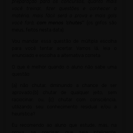
preparação para os concursos, quanto mais
você treinar, fizer questões e conhecer a
matéria, mais fácil será a prova e mais gols
você fará,
com menos ‘chutes’
” (os grifos são
meus, feitos nesta data).
Vou mandar essa questão de múltipla escolha
para você tentar acertar. Vamos lá, leia o
enunciado e escolha a alternativa correta.
O que é melhor quando o aluno não sabe uma
questão:
(a) não chutar, diminuindo a chance de ser
aprovado;(b) chutar de qualquer jeito, sem
raciocinar; ou, (c) chutar com consciência,
utilizando seu conhecimento residual e/ou a
heurística?
Eu recomendo ao aluno que estude, mas, na
prova, se precisar, que seja inteligente.