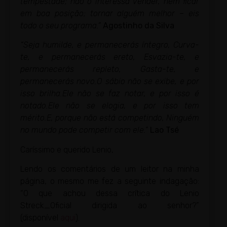
tempestade; não o interessa vender, nem ficar
em boa posição; tornar alguém melhor – eis
todo o seu programa.”
Agostinho da Silva
“Seja humilde, e permanecerás íntegro,
Curva-
te, e permanecerás ereto,
Esvazia-te, e
permanecerás repleto,
Gasta-te, e
permanecerás novo.
O sábio não se exibe, e por
isso brilha.
Ele não se faz notar, e por isso é
notado.
Ele não se elogia, e por isso tem
mérito.
E, porque não está competindo,
Ninguém
no mundo pode competir com ele.”
Lao Tsé
Caríssimo e querido Lenio,
Lendo os comentários de um leitor na minha
página, o mesmo me fez a seguinte indagação:
“O que achou dessa crítica do Lenio
Streck_Oficial dirigida ao senhor?”
(disponível
aqui
).