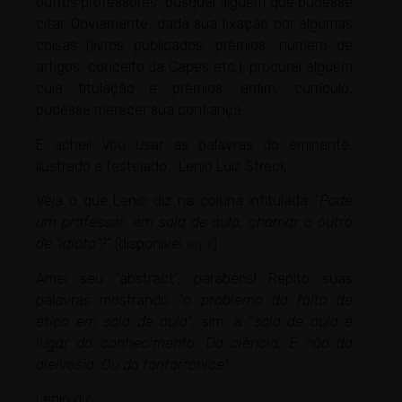
outros professores, busquei alguém que pudesse
citar. Obviamente, dada sua fixação por algumas
coisas (livros publicados, prêmios, número de
artigos, conceito da Capes etc.), procurei alguém
cuja titulação e prêmios, enfim, currículo,
pudesse merecer sua confiança.
E achei! Vou usar as palavras do eminente,
ilustrado e festejado… Lenio Luiz Streck.
Veja o que Lenio diz na coluna intitulada “
Pode
um professor, em sala de aula, chamar a outro
de ‘idiota’?”
(disponível
aqui
).
Amei seu “abstract”, parabéns! Repito suas
palavras mostrando “
o problema da falta de
ética em sala de aula
”, sim, a “
sala de aula é
lugar do conhecimento. Da ciência. E não da
aleivosia. Ou da fanfarronice
”.
Lenio diz: